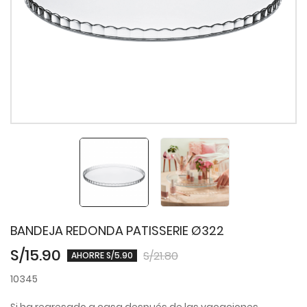
BANDEJA REDONDA PATISSERIE Ø322
S/15.90
S/21.80
AHORRE S/5.90
10345