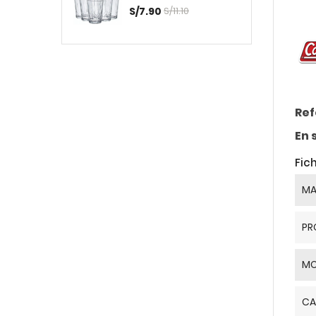
S/7.90
S/11.10
Ref
En 
Fic
MA
PR
MO
CA