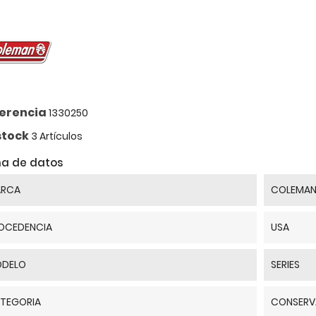
S/279.90
S/9.90
S/491.80
S/24.20
erencia
1330250
stock
3 Artículos
ha de datos
RCA
COLEMA
OCEDENCIA
USA
DELO
SERIES
TEGORIA
CONSER