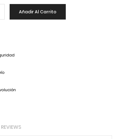
Añadir Al Carrito
guridad
vío
volución
REVIEWS
JARRA (55332) TIMELESS 1440cc.