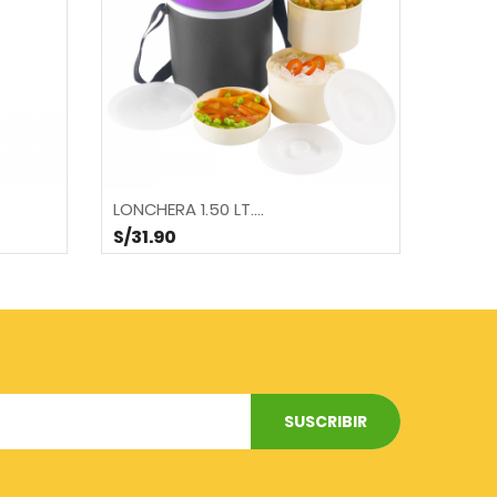
LONCHERA 1.50 LT....
LONCHE
S/31.90
S/13.