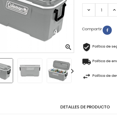
Compartir

Política de se
Política de en
Política de de
DETALLES DE PRODUCTO
LICUADORA 02 V. CLASICA...
JARRA HOOP 1500cc.