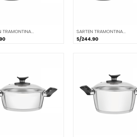
 TRAMONTINA...
SARTEN TRAMONTINA...
.90
S/244.90
LICUADORA 02 V. CLASICA...
JARRA HOOP 1500cc.
S/279.90
S/9.90
S/491.80
S/24.20