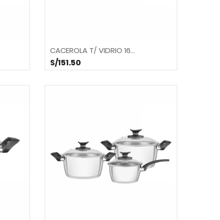
CACEROLA T/ VIDRIO 16...
S/151.50
JARRA (55332) TIMELESS 1440cc.
S/12.90
S/12.90
S/37.00
S/39.70