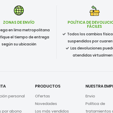
ZONAS DE ENVÍO
POLÍTICA DE DEVOLUCI
FÁCILES
rega en lima metropolitana
Todos los cambios físic
ifique el tiempo de entrega
suspendidos por cuare
según su ubicación
Las devoluciones pued
atendidas virtualmen
NTA
PRODUCTOS
NUESTRA EMP
ción personal
Ofertas
Envio
Novedades
Política de
s por abono
Los más vendidos
tratamientos 