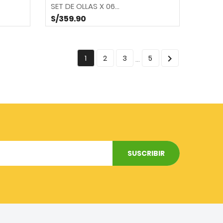
SET DE OLLAS X 06...
S/359.90

1
2
3
5
…