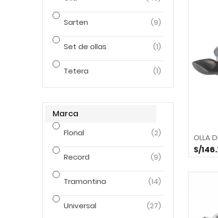
Sarten
(9)
Set de ollas
(1)
Tetera
(1)
Marca
Flonal
(2)
OLLA D
S/146
Record
(9)
Tramontina
(14)
Universal
(27)