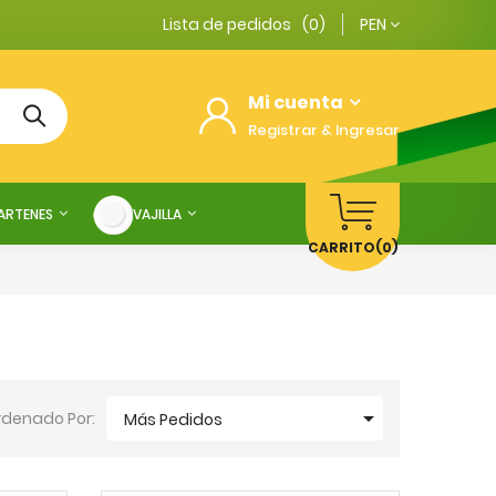
Lista de pedidos
(0)
PEN
Mi cuenta
Registrar & Ingresar
SARTENES
VAJILLA
CARRITO
(0)

rdenado Por:
Más Pedidos