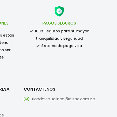
ONES
PAGOS SEGUROS
100% Seguros para su mayor
os están
tranquilidad y seguridad
ntena
Sistema de pago visa
en ser
te
RESA
CONTACTENOS
tiendavirtualinca@eisac.com.pe
de