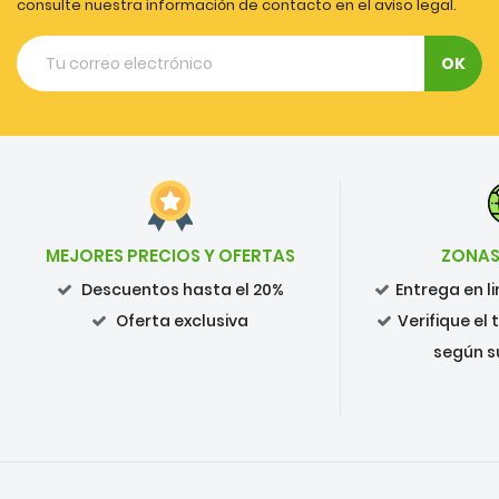
consulte nuestra información de contacto en el aviso legal.
MEJORES PRECIOS Y OFERTAS
ZONAS
Descuentos hasta el 20%
Entrega en 
Oferta exclusiva
Verifique el
según s