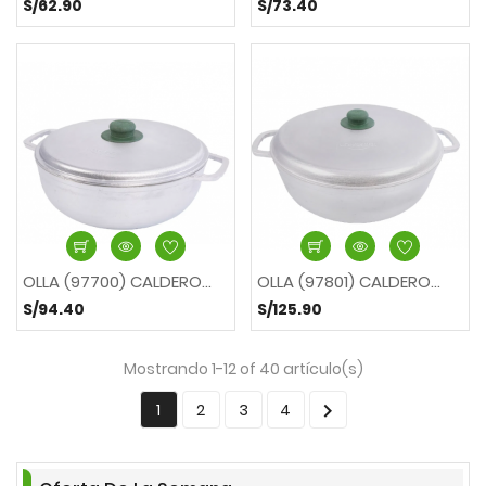
S/62.90
S/73.40
OLLA (97700) CALDERO...
OLLA (97801) CALDERO...
S/94.40
S/125.90
Mostrando 1-12 of 40 artículo(s)

1
2
3
4