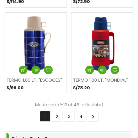
S/114.90
S/72.50
TERMO 1.00 LT. "ESCOCÉS"
TERMO 1.00 LT. "MONDIAL"
S/99.00
S/78.20
Mostrando 1-12 of 46 artículo(s)

1
2
3
4