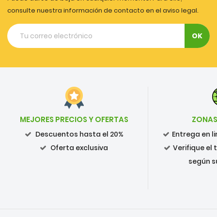
consulte nuestra información de contacto en el aviso legal.
MEJORES PRECIOS Y OFERTAS
ZONAS
Descuentos hasta el 20%
Entrega en 
Oferta exclusiva
Verifique el
según s