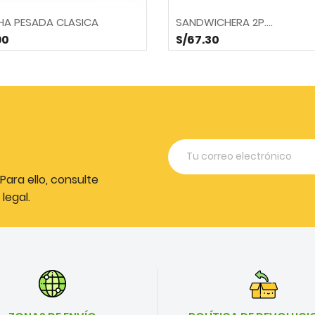
HA PESADA CLASICA
SANDWICHERA 2P....
90
S/67.30
ara ello, consulte
legal.