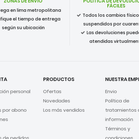
ZONAS DE ENVÍO
POLÍTICA DE DEVOLUCI
FÁCILES
rega en lima metropolitana
Todos los cambios físic
ifique el tiempo de entrega
suspendidos por cuare
según su ubicación
Las devoluciones pued
atendidas virtualmen
NTA
PRODUCTOS
NUESTRA EMP
ción personal
Ofertas
Envio
Novedades
Política de
s por abono
Los más vendidos
tratamientos 
ones
información
Términos y
as de pedidos
condiciones