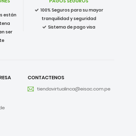
ONES
PAGOS SEGUROS
100% Seguros para su mayor
os están
tranquilidad y seguridad
ntena
Sistema de pago visa
en ser
te
RESA
CONTACTENOS
tiendavirtualinca@eisac.com.pe
de