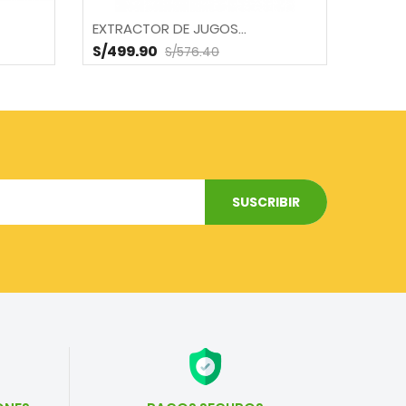
EXTRACTOR DE JUGOS...
PLANC
S/499.90
S/57.
S/576.40