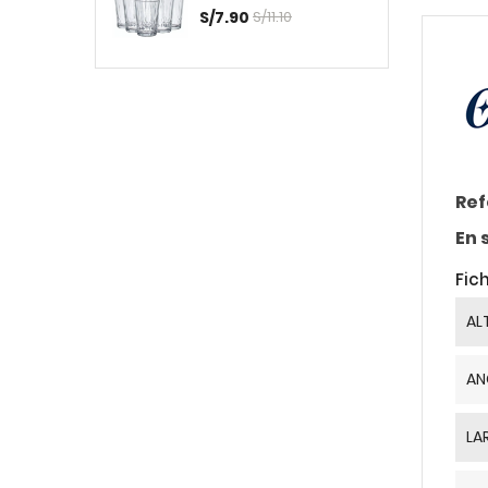
S/7.90
S/11.10
Ref
En 
Fic
AL
AN
LA