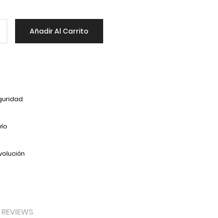
Añadir Al Carrito
guridad
vío
volución
REVIEWS
JARRA (55332) TIMELESS 1440cc.