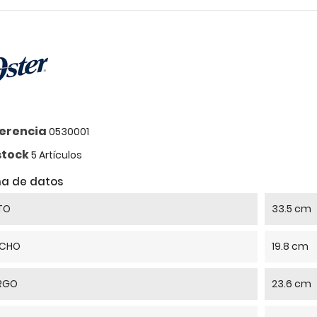
S/279.90
S/9.90
S/491.80
S/24.20
erencia
0530001
stock
5 Artículos
ha de datos
TO
33.5 cm
CHO
19.8 cm
RGO
23.6 cm