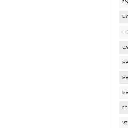
PR
MO
CO
CA
MA
MA
MA
PO
VE