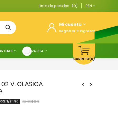
Lista de pedidos
(0)
PEN
Mi cuenta
Registrar & Ingresar
SARTENES
VAJILLA
CARRITO
(0)
02 V. CLASICA
A
S/491.80
RE S/211.90