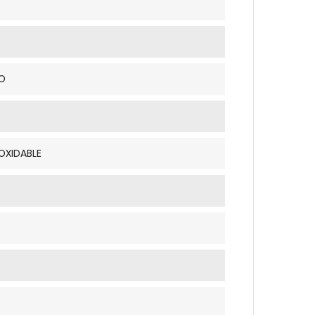
O
OXIDABLE
O